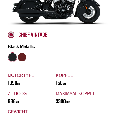
CHIEF VINTAGE
Black Metallic
MOTORTYPE
KOPPEL
1890
156
CC
NM
ZITHOOGTE
MAXIMAAL KOPPEL
686
3300
NM
RPM
GEWICHT