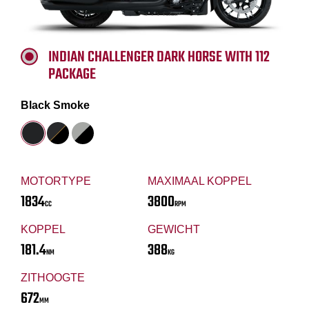
INDIAN CHALLENGER DARK HORSE WITH 112
PACKAGE
Black Smoke
MOTORTYPE
MAXIMAAL KOPPEL
1834
3800
CC
RPM
KOPPEL
GEWICHT
181.4
388
NM
KG
ZITHOOGTE
672
MM